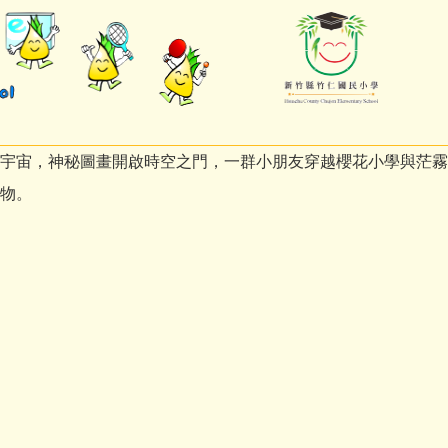
宇宙，神秘圖畫開啟時空之門，一群小朋友穿越櫻花小學與茫霧
禮物。