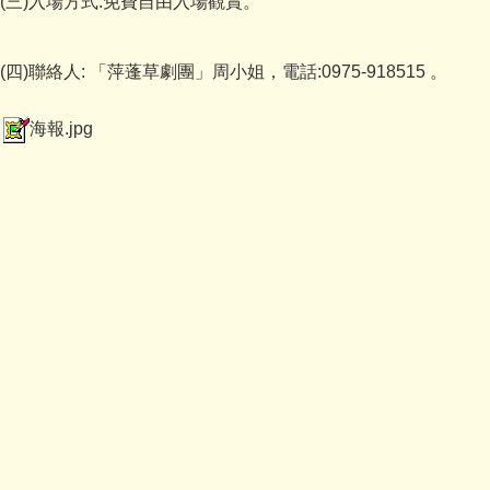
(三)入場方式:免費自由入場觀賞。
(四)聯絡人: 「萍蓬草劇團」周小姐，電話:0975-918515 。
海報.jpg