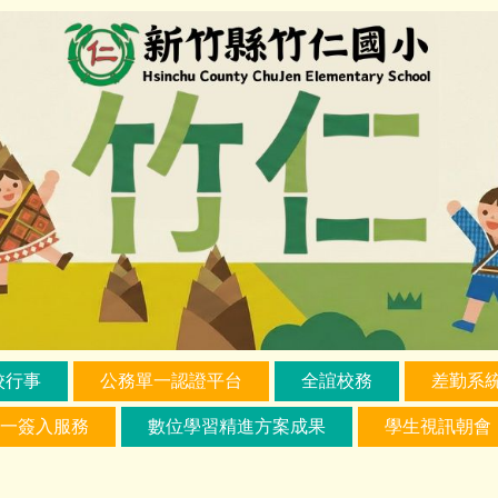
校行事
公務單一認證平台
全誼校務
差勤系
一簽入服務
數位學習精進方案成果
學生視訊朝會