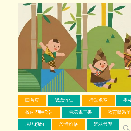
跳
到
主
要
內
容
區
回首頁
認識竹仁
行政處室
學
校內即時公告
雲端電子書
教育體系單
場地預約
設備維修
網站管理