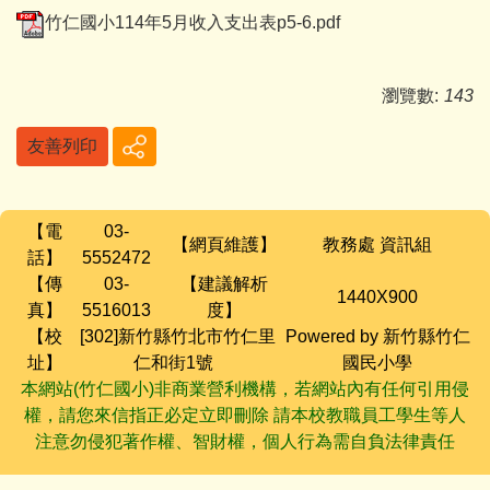
竹仁國小114年5月收入支出表p5-6.pdf
瀏覽數:
143
友善列印
【電
03-
【網頁維護】
教務處 資訊組
話】
5552472
【傳
03-
【建議解析
1440X900
真】
5516013
度】
【校
[302]新竹縣竹北市竹仁里
Powered by 新竹縣竹仁
址】
仁和街1號
國民小學
本網站(竹仁國小)非商業營利機構，若網站內有任何引用侵
權，請您來信指正必定立即刪除 請本校教職員工學生等人
注意勿侵犯著作權、智財權，個人行為需自負法律責任