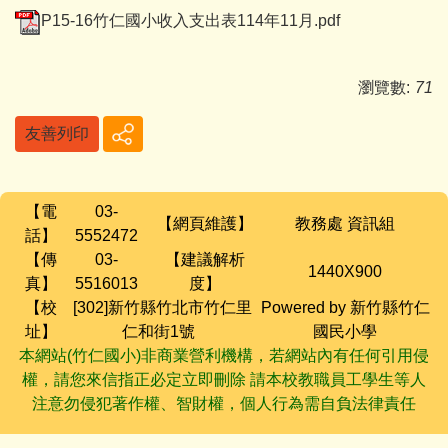
P15-16竹仁國小收入支出表114年11月.pdf
瀏覽數:
71
友善列印
【電
03-
【網頁維護】
教務處 資訊組
話】
5552472
【傳
03-
【建議解析
1440X900
真】
5516013
度】
【校
[302]新竹縣竹北市竹仁里
Powered by 新竹縣竹仁
址】
仁和街1號
國民小學
本網站(竹仁國小)非商業營利機構，若網站內有任何引用侵
權，請您來信指正必定立即刪除 請本校教職員工學生等人
注意勿侵犯著作權、智財權，個人行為需自負法律責任