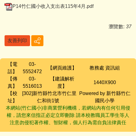
P14竹仁國小收入支出表115年4月.pdf
瀏覽數:
37
友善列印
【電
03-
【網頁維護】
教務處 資訊組
話】
5552472
【傳
03-
【建議解析
1440X900
真】
5516013
度】
【校
[302]新竹縣竹北市竹仁里
Powered by 新竹縣竹仁
址】
仁和街1號
國民小學
本網站(竹仁國小)非商業營利機構，若網站內有任何引用侵
權，請您來信指正必定立即刪除 請本校教職員工學生等人
注意勿侵犯著作權、智財權，個人行為需自負法律責任