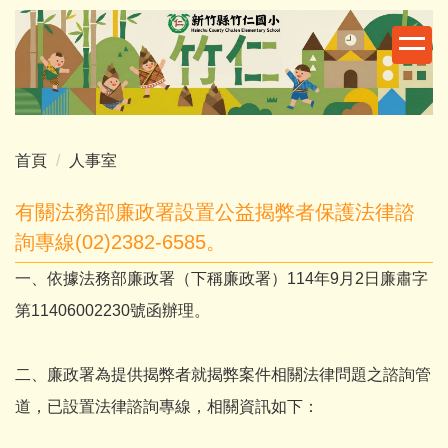
跳
到
主
要
內
容
區
首頁
人事室
有關法務部廉政署設置公益揭弊者保護法律諮
詢專線(02)2382-6585。
一、依據法務部廉政署（下稱廉政署）114年9月2日廉肅字
第11406002230號函辦理。
二、廉政署為提供揭弊者就揭弊案件相關法律問題之諮詢管
道，已設置法律諮詢專線，相關資訊如下：